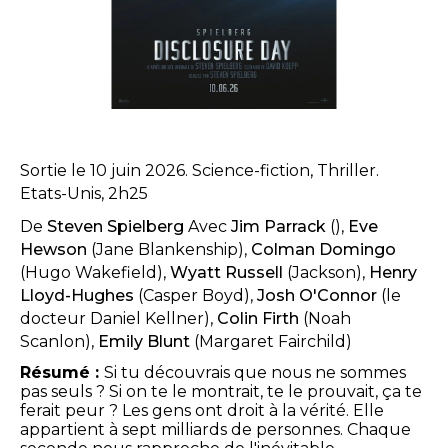
Sortie le 10 juin 2026. Science-fiction, Thriller.
Etats-Unis, 2h25
De
Steven Spielberg
Avec
Jim Parrack
(),
Eve
Hewson
(Jane Blankenship),
Colman Domingo
(Hugo Wakefield),
Wyatt Russell
(Jackson),
Henry
Lloyd-Hughes
(Casper Boyd),
Josh O'Connor
(le
docteur Daniel Kellner),
Colin Firth
(Noah
Scanlon),
Emily Blunt
(Margaret Fairchild)
Résumé :
Si tu découvrais que nous ne sommes
pas seuls ? Si on te le montrait, te le prouvait, ça te
ferait peur ? Les gens ont droit à la vérité. Elle
appartient à sept milliards de personnes. Chaque