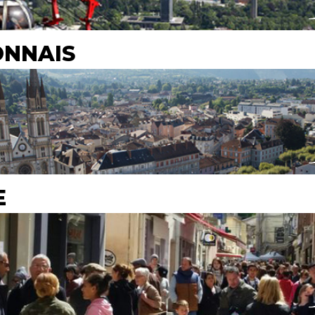
ONNAIS
E