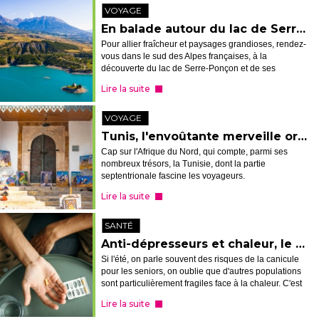
VOYAGE
En balade autour du lac de Serre-Ponçon
Pour allier fraîcheur et paysages grandioses, rendez-
vous dans le sud des Alpes françaises, à la
découverte du lac de Serre-Ponçon et de ses
alentours.
Lire la suite
VOYAGE
Tunis, l'envoûtante merveille orientale
Cap sur l'Afrique du Nord, qui compte, parmi ses
nombreux trésors, la Tunisie, dont la partie
septentrionale fascine les voyageurs.
Lire la suite
SANTÉ
Anti-dépresseurs et chaleur, le mauvais cocktail
Si l'été, on parle souvent des risques de la canicule
pour les seniors, on oublie que d'autres populations
sont particulièrement fragiles face à la chaleur. C'est
le cas des personnes qui souffrent de troubles
Lire la suite
psychiatriques et qu...