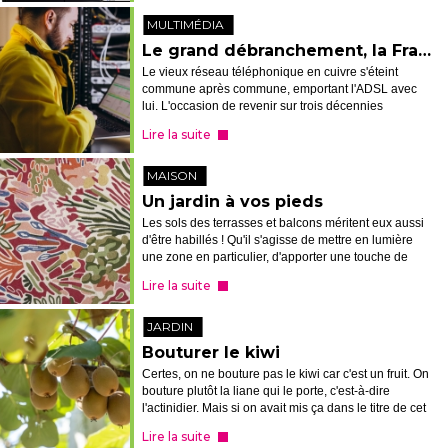
MULTIMÉDIA
Le grand débranchement, la France met fin à son vieux réseau ADSL
Le vieux réseau téléphonique en cuivre s'éteint
commune après commune, emportant l'ADSL avec
lui. L'occasion de revenir sur trois décennies
d'internet à la maison, du grésillement du modem à
Lire la suite
la fibre, et de comprendre ce qui atten...
MAISON
Un jardin à vos pieds
Les sols des terrasses et balcons méritent eux aussi
d'être habillés ! Qu'il s'agisse de mettre en lumière
une zone en particulier, d'apporter une touche de
couleur, plus de confort, ou encore de flouter la
Lire la suite
distinction dedans/deho...
JARDIN
Bouturer le kiwi
Certes, on ne bouture pas le kiwi car c'est un fruit. On
bouture plutôt la liane qui le porte, c'est-à-dire
l'actinidier. Mais si on avait mis ça dans le titre de cet
article, peu d'entre vous auraient compris...
Lire la suite