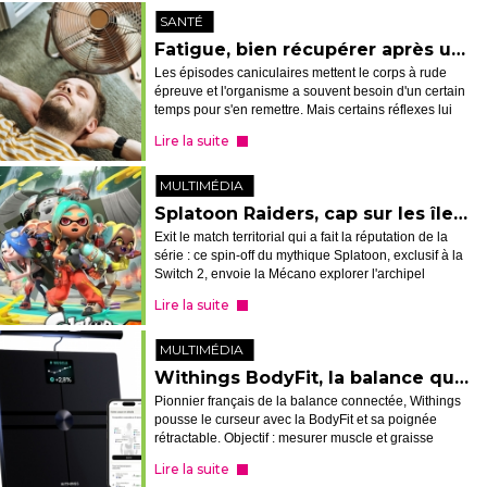
SANTÉ
Fatigue, bien récupérer après un épisode de canicule
Les épisodes caniculaires mettent le corps à rude
épreuve et l'organisme a souvent besoin d'un certain
temps pour s'en remettre. Mais certains réflexes lui
permettent de mieux récupérer lorsque les
Lire la suite
températures tombent enfin.
MULTIMÉDIA
Splatoon Raiders, cap sur les îles avec Tridenfer
Exit le match territorial qui a fait la réputation de la
série : ce spin-off du mythique Splatoon, exclusif à la
Switch 2, envoie la Mécano explorer l'archipel
Spirhalite, épaulée par le trio Tridenfer, dans des
Lire la suite
raids jouables seu...
MULTIMÉDIA
Withings BodyFit, la balance qui scanne le corps entier
Pionnier français de la balance connectée, Withings
pousse le curseur avec la BodyFit et sa poignée
rétractable. Objectif : mesurer muscle et graisse
membre par membre en quelques secondes
Lire la suite
seulement. Une promesse séduisante, à con...