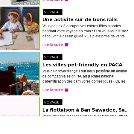
Mes Aides Réno proposé par ...
VOYAGE
Une activité sur de bons rails
Vous peinez à occuper vos chères têtes blondes
pendant votre voyage en train? Et si vous leur faisiez
découvrir le dessin guidé ? La plateforme de vente
en ligne de billets de train Trainline ainsi que la
Lire la suite
marque de contenus audio ...
VOYAGE
Les villes pet-friendly en PACA
Plus d'un foyer français sur deux possède un animal
de compagnie selon l'I-Cad (Fichier national
d'identification des carnivores domestiques). Or, les
propriétaires de boules de poils sont de plus en plus
Lire la suite
nombreux à vouloir partir...
VOYAGE
La flottaison à Ban Sawadee, Saint-André-lez-Lille
Parce que les vacances riment avec farniente, offrez-
vous un moment de détente original au salon de
bien-être Ban Sawadee, situé en plein coeur de la
métropole lilloise. Si à première vue, l'endroit