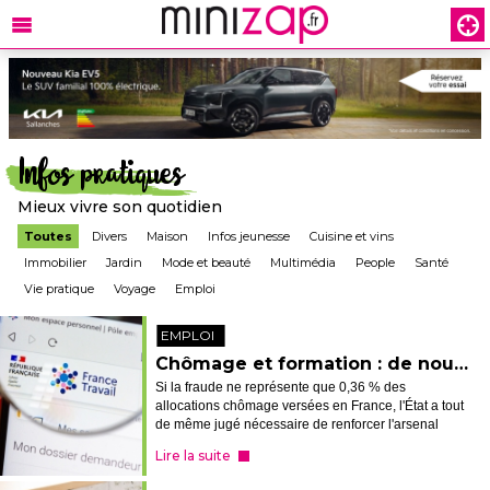
Infos pratiques
Mieux vivre son quotidien
Toutes
Divers
Maison
Infos jeunesse
Cuisine et vins
Immobilier
Jardin
Mode et beauté
Multimédia
People
Santé
Vie pratique
Voyage
Emploi
EMPLOI
Chômage et formation : de nouvelles sanctions en cas de fraude
Si la fraude ne représente que 0,36 % des
allocations chômage versées en France, l'État a tout
de même jugé nécessaire de renforcer l'arsenal
punitif visant à dissuader les fraudeurs et à récupérer
Lire la suite
les fonds détournés. Petit passa...