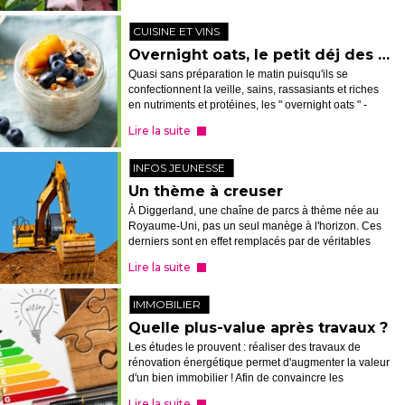
CUISINE ET VINS
Overnight oats, le petit déj des sportifs
Quasi sans préparation le matin puisqu'ils se
confectionnent la veille, sains, rassasiants et riches
en nutriments et protéines, les " overnight oats " -
flocons d'avoine du jour au lendemain - ont tout bon,
Lire la suite
notamment pré ou post-...
INFOS JEUNESSE
Un thème à creuser
À Diggerland, une chaîne de parcs à thème née au
Royaume-Uni, pas un seul manège à l'horizon. Ces
derniers sont en effet remplacés par de véritables
machines de chantier, que les visiteurs sont invités à
Lire la suite
conduire ! Tractopelle, ex...
IMMOBILIER
Quelle plus-value après travaux ?
Les études le prouvent : réaliser des travaux de
rénovation énergétique permet d'augmenter la valeur
d'un bien immobilier ! Afin de convaincre les
propriétaires de passer à l'action, le portail officiel
Lire la suite