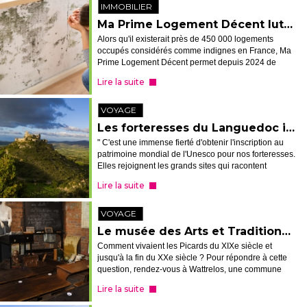
IMMOBILIER
Ma Prime Logement Décent lutte contre l'habitat très dégradé
Alors qu'il existerait près de 450 000 logements
occupés considérés comme indignes en France, Ma
Prime Logement Décent permet depuis 2024 de
financer d'importants travaux de remise aux normes.
Lire la suite
On vous explique comment en bénéficie...
VOYAGE
Les forteresses du Languedoc inscrites à l'Unesco
" C'est une immense fierté d'obtenir l'inscription au
patrimoine mondial de l'Unesco pour nos forteresses.
Elles rejoignent les grands sites qui racontent
l'histoire de l'humanité. " C'est par ces mots
Lire la suite
qu'Hélène Sandragné, la prés...
VOYAGE
Le musée des Arts et Traditions populaires à Wattrelos
Comment vivaient les Picards du XIXe siècle et
jusqu'à la fin du XXe siècle ? Pour répondre à cette
question, rendez-vous à Wattrelos, une commune
située à seulement une quinzaine de minutes de
Lire la suite
Tourcoing. Dans l'une de ces ancienn...