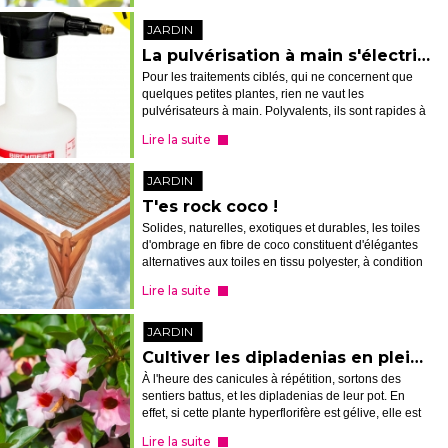
JARDIN
La pulvérisation à main s'électrise
Pour les traitements ciblés, qui ne concernent que
quelques petites plantes, rien ne vaut les
pulvérisateurs à main. Polyvalents, ils sont rapides à
préparer, à mettre en action et à rincer. Mais pour
Lire la suite
autant, cela ne veut pas dire...
JARDIN
T'es rock coco !
Solides, naturelles, exotiques et durables, les toiles
d'ombrage en fibre de coco constituent d'élégantes
alternatives aux toiles en tissu polyester, à condition
de les arrimer (très) solidement.
Lire la suite
JARDIN
Cultiver les dipladenias en pleine terre : une étrange mais vraie bonne idée
À l'heure des canicules à répétition, sortons des
sentiers battus, et les dipladenias de leur pot. En
effet, si cette plante hyperflorifère est gélive, elle est
aussi très résistante à la sécheresse. Si bien que
Lire la suite
cette habituée des...