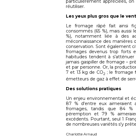
particulièrement appréciées, on
réutiliser.
Les yeux plus gros que le ven
Le fromage râpé fait ainsi fi
consommés (65 %), mais aussi les
%), notamment liée à des ac
méconnaissance des manières d
conservation. Sont également ci
fromages devenus trop forts 
habitudes tendent à s'atténuer
jamais gaspiller de fromage – prè
et par personne. Or, la product
7 et 13 kg de CO
; le fromage f
2
émetteurs de gaz à effet de serre
Des solutions pratiques
Un enjeu environnemental et éc
87 % d'entre eux aimeraient av
fromages, tandis que 84 % 
péremption et 79 % aimeraient 
excédents. Pourtant, seul 1 Fran
de nombreuses variétés s'y prête
Charlotte Arnaud