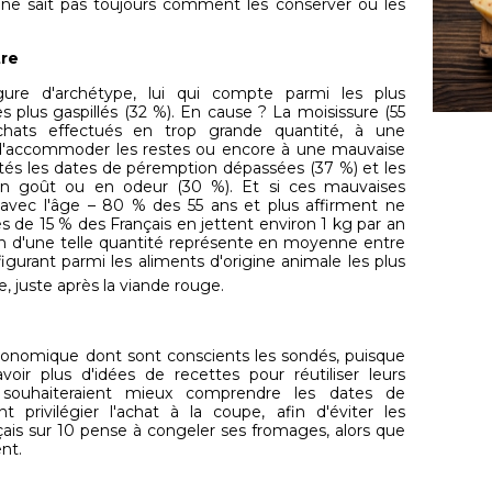
 ne sait pas toujours comment les conserver ou les
tre
gure d'archétype, lui qui compte parmi les plus
 plus gaspillés (32 %). En cause ? La moisissure (55
hats effectués en trop grande quantité, à une
'accommoder les restes ou encore à une mauvaise
tés les dates de péremption dépassées (37 %) et les
en goût ou en odeur (30 %). Et si ces mauvaises
 avec l'âge – 80 % des 55 ans et plus affirment ne
s de 15 % des Français en jettent environ 1 kg par an
ion d'une telle quantité représente en moyenne entre
igurant parmi les aliments d'origine animale les plus
, juste après la viande rouge.
onomique dont sont conscients les sondés, puisque
oir plus d'idées de recettes pour réutiliser leurs
souhaiteraient mieux comprendre les dates de
privilégier l'achat à la coupe, afin d'éviter les
çais sur 10 pense à congeler ses fromages, alors que
nt.