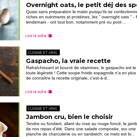
Overnight oats, le petit déj des sp
Quasi sans préparation le matin puisqu'ils se confectionnen
riches en nutriments et protéines, les " overnight oats " -
lendemain - ont tout bon, notamment pré ou post-...
Lire la suite
CUISINE ET VINS
Gaspacho, la vraie recette
Rafraîchissant et bourré de vitamines, le gaspacho est le p
toute légèreté ! Cette soupe froide espagnole n'a en plus 
de connaître la recette originale, c'est-à-d...
Lire la suite
CUISINE ET VINS
Jambon cru, bien le choisir
Tendre ou fondant, allant du rose au rouge foncé, le jam
de nos repas d'été. Dans une salade composée, sur une 
planche de charcuterie ou en sandwich, ce mets est bi...