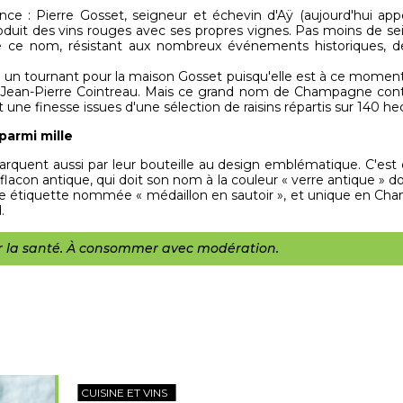
e : Pierre Gosset, seigneur et échevin d'Aÿ (aujourd'hui a
duit des vins rouges avec ses propres vignes. Pas moins de sei
 de ce nom, résistant aux nombreux événements historiques, de
un tournant pour la maison Gosset puisqu'elle est à ce moment
ar Jean-Pierre Cointreau. Mais ce grand nom de Champagne cont
 une finesse issues d'une sélection de raisins répartis sur 140 he
parmi mille
uent aussi par leur bouteille au design emblématique. C'est 
n flacon antique, qui doit son nom à la couleur « verre antique » 
e étiquette nommée « médaillon en sautoir », et unique en Cha
.
ur la santé. À consommer avec modération.
CUISINE ET VINS