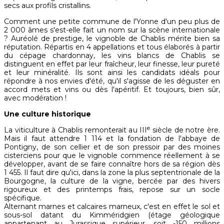
secs aux profils cristallins.
Comment une petite commune de l'Yonne d'un peu plus de
2 000 âmes s'est-elle fait un nom sur la scène internationale
? Auréolé de prestige, le vignoble de Chablis mérite bien sa
réputation. Répartis en 4 appellations et tous élaborés à partir
du cépage chardonnay, les vins blancs de Chablis se
distinguent en effet par leur fraîcheur, leur finesse, leur pureté
et leur minéralité. Ils sont ainsi les candidats idéals pour
répondre à nos envies d'été, qu'il s'agisse de les déguster en
accord mets et vins ou dès l'apéritif. Et toujours, bien sûr,
avec modération !
Une culture historique
e
La viticulture à Chablis remonterait au III
siècle de notre ère.
Mais il faut attendre 1 114 et la fondation de l'abbaye de
Pontigny, de son cellier et de son pressoir par des moines
cisterciens pour que le vignoble commence réellement à se
développer, avant de se faire connaître hors de sa région dès
1 455. Il faut dire qu'ici, dans la zone la plus septentrionale de la
Bourgogne, la culture de la vigne, bercée par des hivers
rigoureux et des printemps frais, repose sur un socle
spécifique.
Alternant marnes et calcaires marneux, c'est en effet le sol et
sous-sol datant du Kimméridgien (étage géologique
appartenant au Jurassique supérieur, soit -150 millions