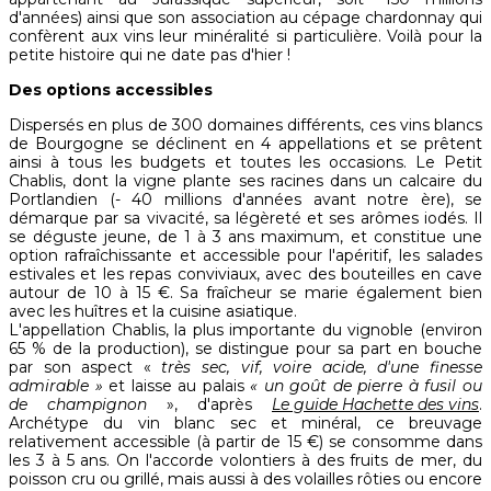
d'années) ainsi que son association au cépage chardonnay qui
confèrent aux vins leur minéralité si particulière. Voilà pour la
petite histoire qui ne date pas d'hier !
Des options accessibles
Dispersés en plus de 300 domaines différents, ces vins blancs
de Bourgogne se déclinent en 4 appellations et se prêtent
ainsi à tous les budgets et toutes les occasions. Le Petit
Chablis, dont la vigne plante ses racines dans un calcaire du
Portlandien (- 40 millions d'années avant notre ère), se
démarque par sa vivacité, sa légèreté et ses arômes iodés. Il
se déguste jeune, de 1 à 3 ans maximum, et constitue une
option rafraîchissante et accessible pour l'apéritif, les salades
estivales et les repas conviviaux, avec des bouteilles en cave
autour de 10 à 15 €. Sa fraîcheur se marie également bien
avec les huîtres et la cuisine asiatique.
L'appellation Chablis, la plus importante du vignoble (environ
65 % de la production), se distingue pour sa part en bouche
par son aspect «
très sec, vif, voire acide, d'une finesse
admirable »
et laisse au palais
« un goût de pierre à fusil ou
de champignon
», d'après
Le guide Hachette des vins
.
Archétype du vin blanc sec et minéral, ce breuvage
relativement accessible (à partir de 15 €) se consomme dans
les 3 à 5 ans. On l'accorde volontiers à des fruits de mer, du
poisson cru ou grillé, mais aussi à des volailles rôties ou encore