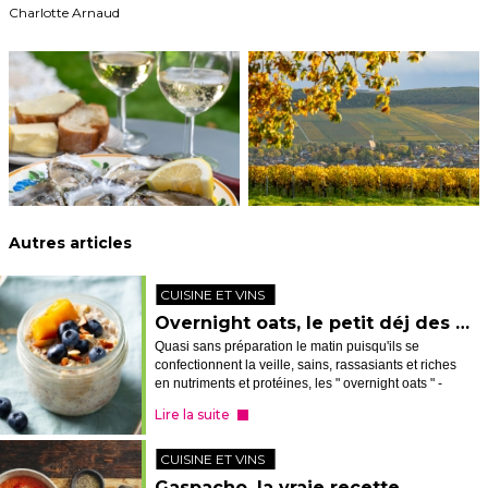
Charlotte Arnaud
Autres articles
CUISINE ET VINS
Overnight oats, le petit déj des sportifs
Quasi sans préparation le matin puisqu'ils se
confectionnent la veille, sains, rassasiants et riches
en nutriments et protéines, les " overnight oats " -
flocons d'avoine du jour au lendemain - ont tout bon,
Lire la suite
notamment pré ou post-...
CUISINE ET VINS
Gaspacho, la vraie recette