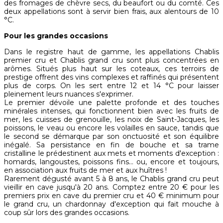
des fromages de chèvre secs, du beaufort ou du comté. Ces
deux appellations sont à servir bien frais, aux alentours de 10
°C.
Pour les grandes occasions
Dans le registre haut de gamme, les appellations Chablis
premier cru et Chablis grand cru sont plus concentrées en
arômes. Situés plus haut sur les coteaux, ces terroirs de
prestige offrent des vins complexes et raffinés qui présentent
plus de corps. On les sert entre 12 et 14 °C pour laisser
pleinement leurs nuances s'exprimer.
Le premier dévoile une palette profonde et des touches
minérales intenses, qui fonctionnent bien avec les fruits de
mer, les cuisses de grenouille, les noix de Saint-Jacques, les
poissons, le veau ou encore les volailles en sauce, tandis que
le second se démarque par son onctuosité et son équilibre
inégalé. Sa persistance en fin de bouche et sa trame
cristalline le prédestinent aux mets et moments d'exception :
homards, langoustes, poissons fins… ou, encore et toujours,
en association aux fruits de mer et aux huîtres !
Rarement dégusté avant 5 à 8 ans, le Chablis grand cru peut
vieillir en cave jusqu'à 20 ans. Comptez entre 20 € pour les
premiers prix en cave du premier cru et 40 € minimum pour
le grand cru, un chardonnay d'exception qui fait mouche à
coup sûr lors des grandes occasions.