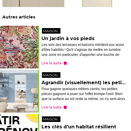
Autres articles
MAISON
Un jardin à vos pieds
Les sols des terrasses et balcons méritent eux aussi
d'être habillés ! Qu'il s'agisse de mettre en lumière
une zone en particulier, d'apporter une touche de
couleur, plus de confort, ou encore de flouter la
Lire la suite
distinction dedans/deho...
MAISON
Agrandir (visuellement) les petits espaces grâce à la peinture
Pour gagner quelques mètres carrés, les petites
pièces gagnent à jouer sur l'effet trompe-l'oeil. Bien
que la surface au sol reste la même, on s'y sent alors
plus à l'aise !
Lire la suite
MAISON
Les clés d'un habitat résilient