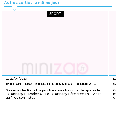
Autres sorties le même jour
SPORT
LE 22/04/2023
L
MATCH FOOTBALL : FC ANNECY - RODEZ ...
S
Soutenez les Reds ! Le prochain match à domicile oppose le
C
FC Annecy au Rodez AF. Le FC Annecy a été créé en 1927 et
m
au fil de son histo...
c