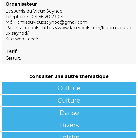
Organisateur
Les Amis du Vieux Seynod
Téléphone
04 56 20 23 04
Mél
amisduvieuxseynod@gmail.com
Page facebook
https://www.facebook.com/les.amis.du.vie
ux.seynod/
Site web
accès
Tarif
Gratuit.
consulter une autre thématique
Culture
Culture
Danse
Divers
Loisirs