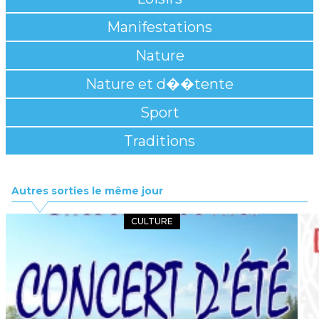
Manifestations
Nature
Nature et d��tente
Sport
Traditions
Autres sorties le même jour
CULTURE