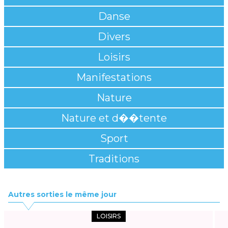
Danse
Divers
Loisirs
Manifestations
Nature
Nature et d��tente
Sport
Traditions
Autres sorties le même jour
LOISIRS