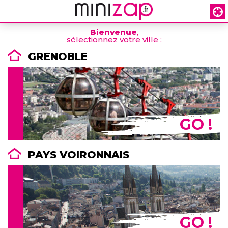
Bienvenue
,
sélectionnez votre ville :
GRENOBLE
GO !
PAYS VOIRONNAIS
GO !