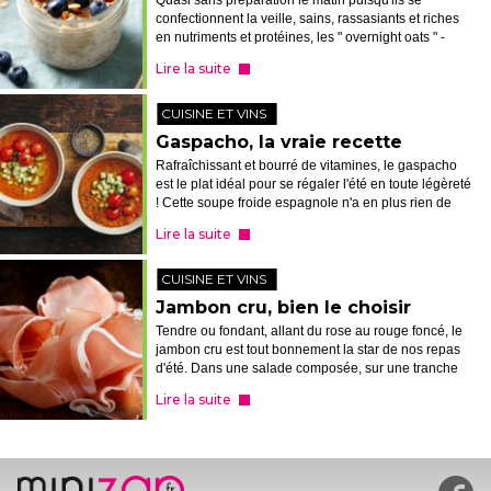
Quasi sans préparation le matin puisqu'ils se
confectionnent la veille, sains, rassasiants et riches
en nutriments et protéines, les " overnight oats " -
flocons d'avoine du jour au lendemain - ont tout bon,
Lire la suite
notamment pré ou post-...
CUISINE ET VINS
Gaspacho, la vraie recette
Rafraîchissant et bourré de vitamines, le gaspacho
est le plat idéal pour se régaler l'été en toute légèreté
! Cette soupe froide espagnole n'a en plus rien de
bien sorcier, à condition de connaître la recette
Lire la suite
originale, c'est-à-d...
CUISINE ET VINS
Jambon cru, bien le choisir
Tendre ou fondant, allant du rose au rouge foncé, le
jambon cru est tout bonnement la star de nos repas
d'été. Dans une salade composée, sur une tranche
de melon, au sein d'une planche de charcuterie ou
Lire la suite
en sandwich, ce mets est bi...