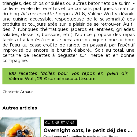
triangles, des chips ondulées ou autres bâtonnets de surimi -
ce livre recèle de recettes et de conseils pratiques. Créatrice
du blog
Ail ma cocotte !
depuis 2018, Valérie Wolf y dévoile
une cuisine accessible, respectueuse de la saisonnalité des
produits et toujours axée sur le plaisir de se retrouver. Au fil
des 7 rubriques thématiques (apéros et entrées, grillades,
salades, desserts, boissons, etc.), l'autrice propose des repas
faciles et adaptés à chaque occasion : du pique-nique au bord
de l'eau au casse-croûte de rando, en passant par l'apéritif
improvisé ou encore le brunch élaboré… Soit au total, une
centaine de recettes à déguster sur l'herbe et en bonne
compagnie.
100 recettes faciles pour vos repas en plein air
,
Valérie Wolf, 29 € sur ailmacocotte.com.
Charlotte Arnaud
Autres articles
CUISINE ET VINS
Overnight oats, le petit déj des sportifs