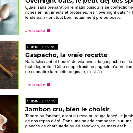
Overnight oats, le petit déj des sp
Quasi sans préparation le matin puisqu'ils se confectionnen
riches en nutriments et protéines, les " overnight oats " -
lendemain - ont tout bon, notamment pré ou post-...
Lire la suite
CUISINE ET VINS
Gaspacho, la vraie recette
Rafraîchissant et bourré de vitamines, le gaspacho est le p
toute légèreté ! Cette soupe froide espagnole n'a en plus 
de connaître la recette originale, c'est-à-d...
Lire la suite
CUISINE ET VINS
Jambon cru, bien le choisir
Tendre ou fondant, allant du rose au rouge foncé, le jam
de nos repas d'été. Dans une salade composée, sur une 
planche de charcuterie ou en sandwich, ce mets est bi...