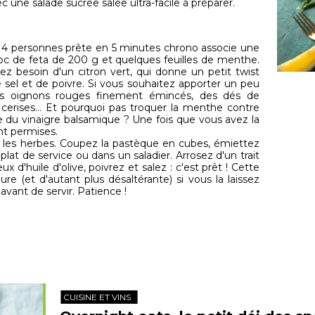
 une salade sucrée salée ultra-facile à préparer.
r 4 personnes prête en 5 minutes chrono associe une
c de feta de 200 g et quelques feuilles de menthe.
ez besoin d'un citron vert, qui donne un petit twist
 de sel et de poivre. Si vous souhaitez apporter un peu
des oignons rouges finement émincés, des dés de
erises… Et pourquoi pas troquer la menthe contre
tre du vinaigre balsamique ? Une fois que vous avez la
nt permises.
les herbes. Coupez la pastèque en cubes, émiettez
 plat de service ou dans un saladier. Arrosez d'un trait
ux d'huile d'olive, poivrez et salez : c'est prêt ! Cette
ure (et d'autant plus désaltérante) si vous la laissez
avant de servir. Patience !
CUISINE ET VINS