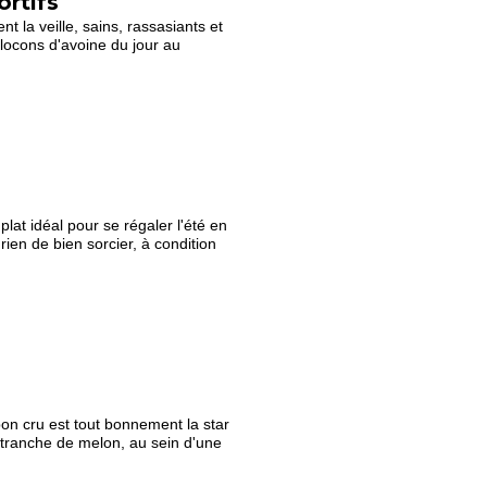
ortifs
t la veille, sains, rassasiants et
 flocons d'avoine du jour au
lat idéal pour se régaler l'été en
rien de bien sorcier, à condition
bon cru est tout bonnement la star
tranche de melon, au sein d'une