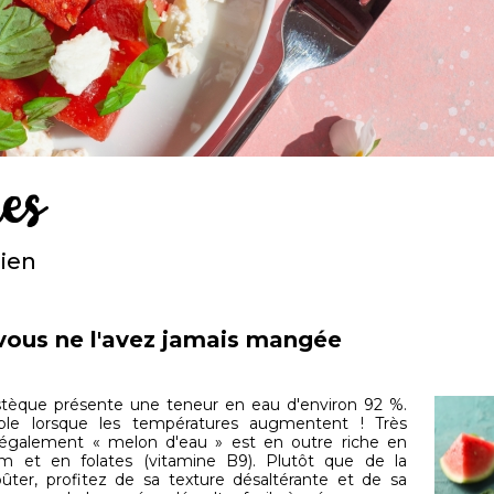
ues
dien
ous ne l'avez jamais mangée
pastèque présente une teneur en eau d'environ 92 %.
iable lorsque les températures augmentent ! Très
e également « melon d'eau » est en outre riche en
m et en folates (vitamine B9). Plutôt que de la
ter, profitez de sa texture désaltérante et de sa