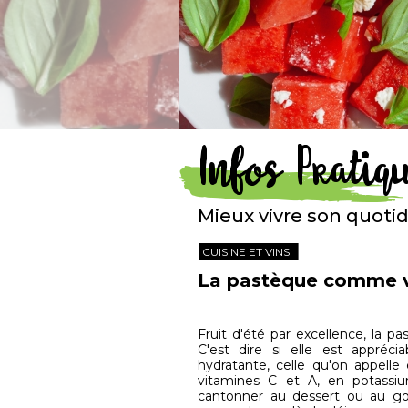
Infos Pratiq
Mieux vivre son quoti
CUISINE ET VINS
La pastèque comme v
Fruit d'été par excellence, la 
C'est dire si elle est appréc
hydratante, celle qu'on appell
vitamines C et A, en potassiu
cantonner au dessert ou au goû