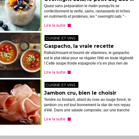
Quasi sans préparation le matin puisqu'ils se
confectionnent la veille, sains, rassasiants et riches
en nutriments et protéines, les " overnight oats " -
flocons d'avoine du jour au lendemain - ont tout bon,
Lire la suite
notamment pré ou post-...
CUISINE ET VINS
Gaspacho, la vraie recette
Rafraîchissant et bourré de vitamines, le gaspacho
est le plat idéal pour se régaler l'été en toute légèreté
! Cette soupe froide espagnole n'a en plus rien de
bien sorcier, à condition de connaître la recette
Lire la suite
originale, c'est-à-d...
CUISINE ET VINS
Jambon cru, bien le choisir
Tendre ou fondant, allant du rose au rouge foncé, le
jambon cru est tout bonnement la star de nos repas
d'été. Dans une salade composée, sur une tranche
de melon, au sein d'une planche de charcuterie ou
Lire la suite
en sandwich, ce mets est bi...