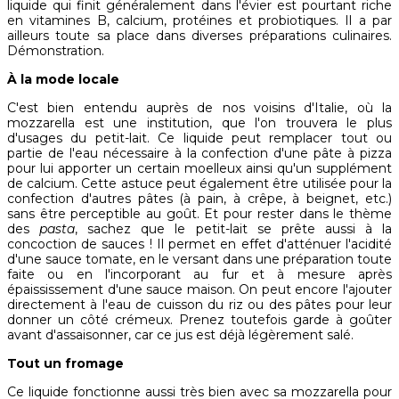
liquide qui finit généralement dans l'évier est pourtant riche
en vitamines B, calcium, protéines et probiotiques. Il a par
ailleurs toute sa place dans diverses préparations culinaires.
Démonstration.
À la mode locale
C'est bien entendu auprès de nos voisins d'Italie, où la
mozzarella est une institution, que l'on trouvera le plus
d'usages du petit-lait. Ce liquide peut remplacer tout ou
partie de l'eau nécessaire à la confection d'une pâte à pizza
pour lui apporter un certain moelleux ainsi qu'un supplément
de calcium. Cette astuce peut également être utilisée pour la
confection d'autres pâtes (à pain, à crêpe, à beignet, etc.)
sans être perceptible au goût. Et pour rester dans le thème
des
pasta
, sachez que le petit-lait se prête aussi à la
concoction de sauces ! Il permet en effet d'atténuer l'acidité
d'une sauce tomate, en le versant dans une préparation toute
faite ou en l'incorporant au fur et à mesure après
épaississement d'une sauce maison. On peut encore l'ajouter
directement à l'eau de cuisson du riz ou des pâtes pour leur
donner un côté crémeux. Prenez toutefois garde à goûter
avant d'assaisonner, car ce jus est déjà légèrement salé.
Tout un fromage
Ce liquide fonctionne aussi très bien avec sa mozzarella pour