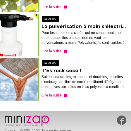
article, peu d'entre vous auraient compris...
Lire la suite
JARDIN
La pulvérisation à main s'électrise
Pour les traitements ciblés, qui ne concernent que
quelques petites plantes, rien ne vaut les
pulvérisateurs à main. Polyvalents, ils sont rapides à
préparer, à mettre en action et à rincer. Mais pour
Lire la suite
autant, cela ne veut pas dire...
JARDIN
T'es rock coco !
Solides, naturelles, exotiques et durables, les toiles
d'ombrage en fibre de coco constituent d'élégantes
alternatives aux toiles en tissu polyester, à condition
de les arrimer (très) solidement.
Lire la suite
#min
Copyright © 2019 LJCOM. Tous droits réservés