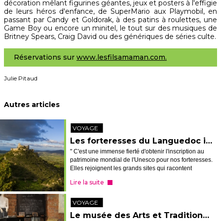
décoration mêlant figurines géantes, jeux et posters à l'effigie
de leurs héros d'enfance, de SuperMario aux Playmobil, en
passant par Candy et Goldorak, à des patins à roulettes, une
Game Boy ou encore un minitel, le tout sur des musiques de
Britney Spears, Craig David ou des génériques de séries culte.
Réservations sur
www.lesfilsamaman.com.
Julie Pitaud
Autres articles
VOYAGE
Les forteresses du Languedoc inscrites à l'Unesco
" C'est une immense fierté d'obtenir l'inscription au
patrimoine mondial de l'Unesco pour nos forteresses.
Elles rejoignent les grands sites qui racontent
l'histoire de l'humanité. " C'est par ces mots
Lire la suite
qu'Hélène Sandragné, la prés...
VOYAGE
Le musée des Arts et Traditions populaires à Wattrelos