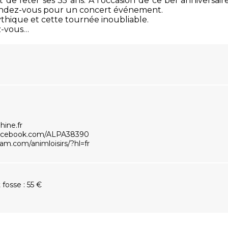
 de fêter ses 35 ans. À l’occasion de ce bel anniversaire
endez-vous pour un concert événement.
thique et cette tournée inoubliable.
ez-vous…
ine.fr
facebook.com/ALPA38390
am.com/animloisirs/?hl=fr
 fosse : 55 €