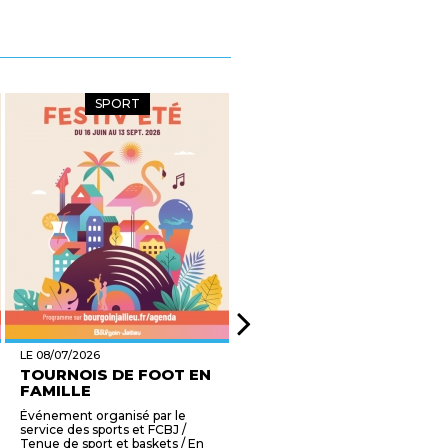
SPORT
CULTURE
LE 08/07/2026
LE 08/07/2026
TOURNOIS DE FOOT EN
ATELIER PORTE-PHOTO
FAMILLE
ARC-EN-CIEL EN ...
Événement organisé par le
6-8 ans. Facile à assembler,
service des sports et FCBJ /
décorez les arcs et le socle
Tenue de sport et baskets / En
nuage avec de la peinture, des