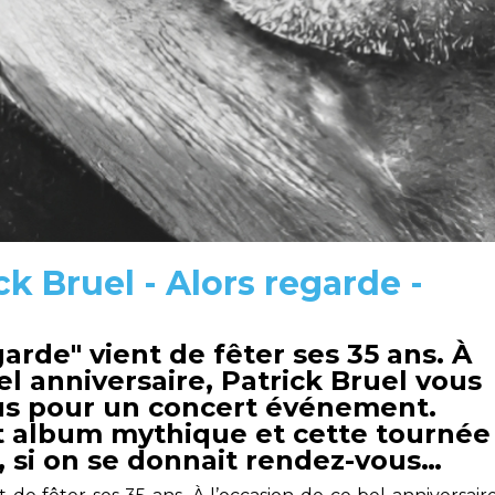
ck Bruel - Alors regarde -
arde" vient de fêter ses 35 ans. À
el anniversaire, Patrick Bruel vous
s pour un concert événement.
t album mythique et cette tournée
s, si on se donnait rendez-vous…