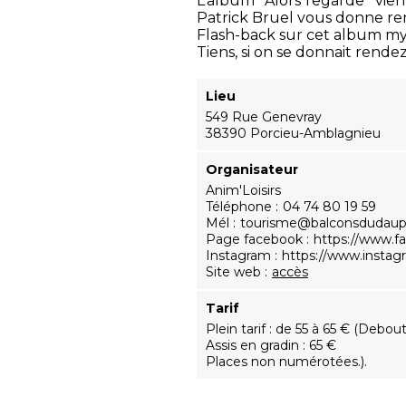
L’album "Alors regarde" vient
Patrick Bruel vous donne r
Flash-back sur cet album my
Tiens, si on se donnait rend
Lieu
549 Rue Genevray
38390 Porcieu-Amblagnieu
Organisateur
Anim'Loisirs
Téléphone
04 74 80 19 59
Mél
tourisme@balconsdudauph
Page facebook
https://www.
Instagram
https://www.instagr
Site web
accès
Tarif
Plein tarif : de 55 à 65 € (Debout
Assis en gradin : 65 €
Places non numérotées.).