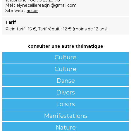
Téléphone
06 79 25 29 76
Mél
elynecaillereacjni@gmail.com
Site web
accès
Tarif
Plein tarif : 15 €, Tarif réduit : 12 € (moins de 12 ans).
consulter une autre thématique
Culture
Culture
Danse
Divers
Loisirs
Manifestations
Nature