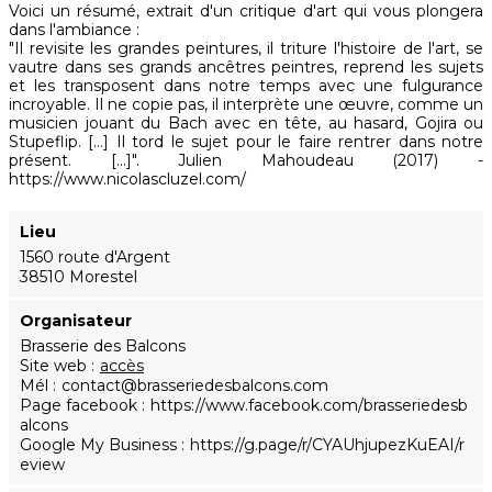
Voici un résumé, extrait d'un critique d'art qui vous plongera
dans l'ambiance :
"Il revisite les grandes peintures, il triture l'histoire de l'art, se
vautre dans ses grands ancêtres peintres, reprend les sujets
et les transposent dans notre temps avec une fulgurance
incroyable. Il ne copie pas, il interprète une œuvre, comme un
musicien jouant du Bach avec en tête, au hasard, Gojira ou
Stupeflip. […] Il tord le sujet pour le faire rentrer dans notre
présent. […]". Julien Mahoudeau (2017) -
https://www.nicolascluzel.com/
Lieu
1560 route d'Argent
38510 Morestel
Organisateur
Brasserie des Balcons
Site web
accès
Mél
contact@brasseriedesbalcons.com
Page facebook
https://www.facebook.com/brasseriedesb
alcons
Google My Business
https://g.page/r/CYAUhjupezKuEAI/r
eview