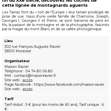
fin du XXe siècle, découvrez les clichés de
cette lignée de montagnards aguerris
Les Tairraz font du « toit de l’Europe » leur terrain privilégié de
prise de vue. Issus d’une vieille famille de Chamonix, Joseph,
Georges I, Georges II et Pierre, se sont transmis de père en
fils, la passion de la montagne et de la photographie, fascinés
par la magie du mont Blanc et de sa vallée photogénique.
Lieu
302 rue François Auguste Ravier
38510 Morestel
Organisateur
Maison Ravier
Téléphone
04 74 80 06 80
Mél
contact@maisonravier.fr
Site web
accès
Page facebook
https://www.facebook.com/maison.ravier
Site web
accès
Tarif
Tarif réduit : 5 € (pour les moins de 60 ans), Tarif unique : 6
€.