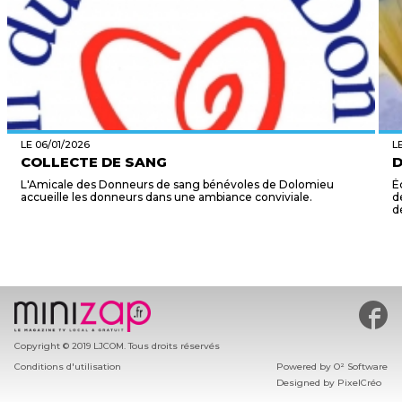
LE 06/01/2026
L
COLLECTE DE SANG
D
L'Amicale des Donneurs de sang bénévoles de Dolomieu
É
accueille les donneurs dans une ambiance conviviale.
d
d
#min
Copyright © 2019 LJCOM. Tous droits réservés
Conditions d'utilisation
Powered by
O² Software
Designed by
PixelCréo