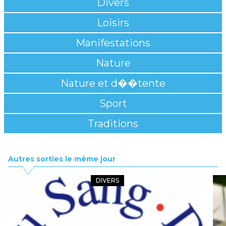
Divers
Loisirs
Manifestations
Nature
Nature et d��tente
Sport
Traditions
Autres sorties le même jour
DIVERS