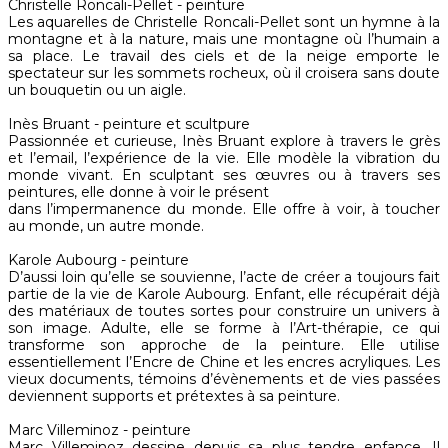
Christelle Roncali-Pellet - peinture
Les aquarelles de Christelle Roncali-Pellet sont un hymne à la
montagne et à la nature, mais une montagne où l’humain a
sa place. Le travail des ciels et de la neige emporte le
spectateur sur les sommets rocheux, où il croisera sans doute
un bouquetin ou un aigle.
Inès Bruant - peinture et scultpure
Passionnée et curieuse, Inès Bruant explore à travers le grès
et l’email, l’expérience de la vie. Elle modèle la vibration du
monde vivant. En sculptant ses œuvres ou à travers ses
peintures, elle donne à voir le présent
dans l’impermanence du monde. Elle offre à voir, à toucher
au monde, un autre monde.
Karole Aubourg - peinture
D’aussi loin qu’elle se souvienne, l’acte de créer a toujours fait
partie de la vie de Karole Aubourg. Enfant, elle récupérait déjà
des matériaux de toutes sortes pour construire un univers à
son image. Adulte, elle se forme à l’Art-thérapie, ce qui
transforme son approche de la peinture. Elle utilise
essentiellement l’Encre de Chine et les encres acryliques. Les
vieux documents, témoins d’évènements et de vies passées
deviennent supports et prétextes à sa peinture.
Marc Villeminoz - peinture
Marc Villeminoz dessine depuis sa plus tendre enfance. Il