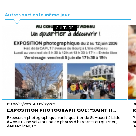
Autres sorties le même jour
CULTURE
DU 02/06/2026 AU 12/06/2026
D
EXPOSITION PHOTOGRAPHIQUE: "SAINT H...
R
Exposition photographique sur le quartier de St Hubert à L'Isle
P
d'Abeau. Une soixantaine de photos d'habitants du quartier,
o
des services, ac...
le