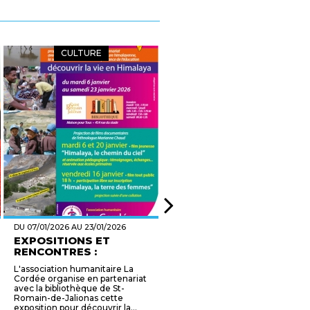
CULTURE
CULTURE
DU 07/01/2026 AU 23/01/2026
DU 07/01/2026 AU 19/12/2026
EXPOSITIONS ET
L'EAU, DE LA CITÉ AU
RENCONTRES :
MUSÉE : UNE PI...
DÉCOUVR...
L'association humanitaire La
La pirogue de Cordon,
Cordée organise en partenariat
découverte dans le Rhône et
avec la bibliothèque de St-
témoin unique de la navigation
Romain-de-Jalionas cette
fluviale à la fin de l'Antiquité,
exposition pour découvrir la...
est présentée dans un esp...