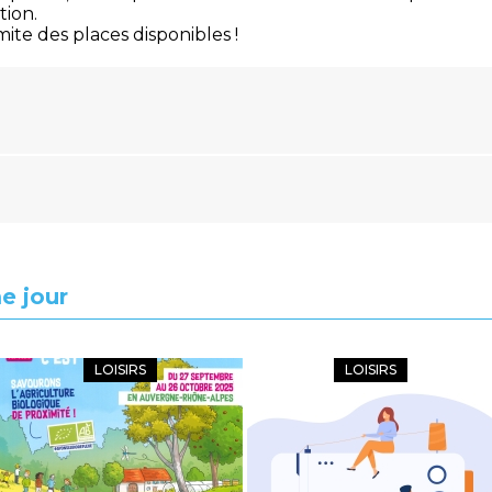
tion.
imite des places disponibles !
e jour
LOISIRS
LOISIRS