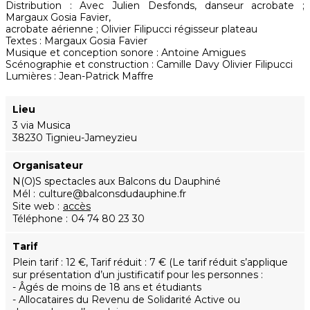
Distribution : Avec Julien Desfonds, danseur acrobate ;
Margaux Gosia Favier,
acrobate aérienne ; Olivier Filipucci régisseur plateau
Textes : Margaux Gosia Favier
Musique et conception sonore : Antoine Amigues
Scénographie et construction : Camille Davy Olivier Filipucci
Lumières : Jean-Patrick Maffre
Lieu
3 via Musica
38230 Tignieu-Jameyzieu
Organisateur
N(O)S spectacles aux Balcons du Dauphiné
Mél
culture@balconsdudauphine.fr
Site web
accès
Téléphone
04 74 80 23 30
Tarif
Plein tarif : 12 €, Tarif réduit : 7 € (Le tarif réduit s’applique
sur présentation d’un justificatif pour les personnes :
- Âgés de moins de 18 ans et étudiants
- Allocataires du Revenu de Solidarité Active ou