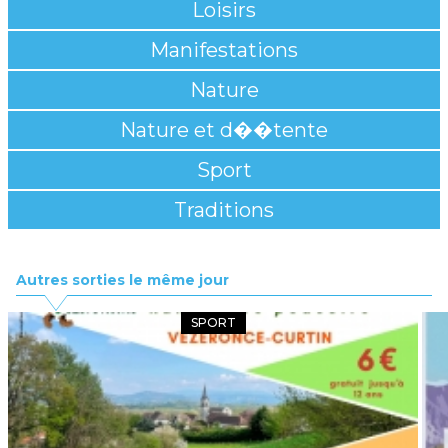
Loisirs
Manifestations
Nature
Nature et d��tente
Sport
Traditions
Autres sorties le même jour
SPORT