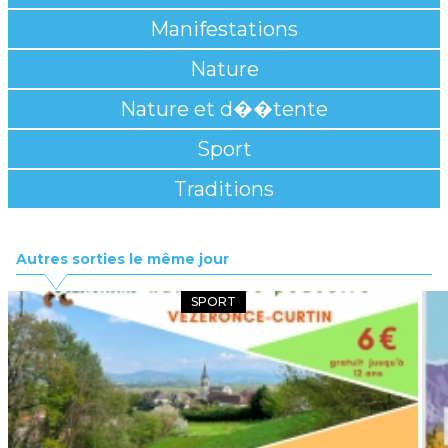
Manifestations
Nature
Nature et d��tente
Sport
Traditions
Autres sorties le même jour
SPORT