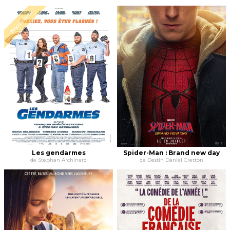
Nouveauté
Les gendarmes
Spider-Man : Brand new day
de Stéphan Archinard
de Destin Daniel Cretton