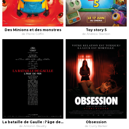
Des Minions et des monstres
Toy story 5
de Pierre Coffin
de Andrew Stanton
La bataille de Gaulle : l'âge de fer
Obsession
de Antonin Baudry
de Curry Barker