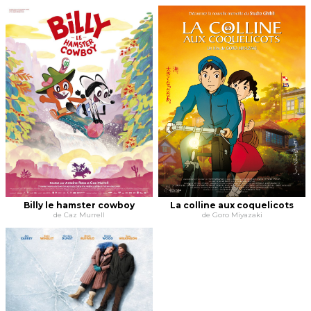
Billy le hamster cowboy
La colline aux coquelicots
de Caz Murrell
de Goro Miyazaki