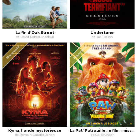
La fin d'Oak Street
Undertone
de David Robert Mitchell
de Ian Tuason
Nouveauté
Nouveauté
Kyma, l'onde mystérieuse
La Pat' Patrouille, le film : mission dino
de Romain Daudet-Jahan
de Cal Brunker