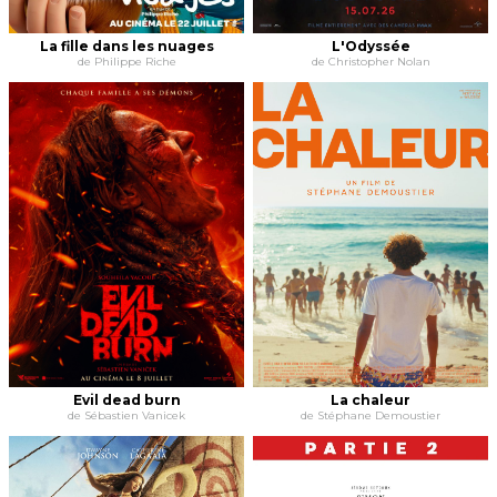
La fille dans les nuages
L'Odyssée
de Philippe Riche
de Christopher Nolan
Evil dead burn
La chaleur
de Sébastien Vanicek
de Stéphane Demoustier