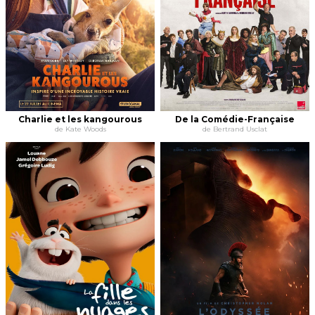
Charlie et les kangourous
De la Comédie-Française
de Kate Woods
de Bertrand Usclat