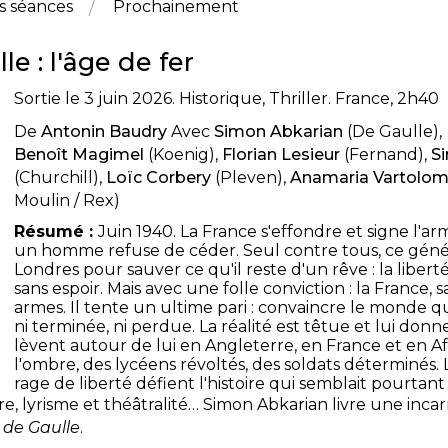
s séances
Prochainement
le : l'âge de fer
Sortie le 3 juin 2026. Historique, Thriller. France, 2h40
De
Antonin Baudry
Avec
Simon Abkarian
(De Gaulle),
Benoît Magimel
(Koenig),
Florian Lesieur
(Fernand),
S
(Churchill),
Loïc Corbery
(Pleven),
Anamaria Vartolom
Moulin / Rex)
Résumé :
Juin 1940. La France s'effondre et signe l'ar
un homme refuse de céder. Seul contre tous, ce géné
Londres pour sauver ce qu'il reste d'un rêve : la libert
sans espoir. Mais avec une folle conviction : la France, 
armes. Il tente un ultime pari : convaincre le monde qu
ni terminée, ni perdue. La réalité est têtue et lui donne
lèvent autour de lui en Angleterre, en France et en Af
l'ombre, des lycéens révoltés, des soldats déterminés. 
rage de liberté défient l'histoire qui semblait pourtant
e, lyrisme et théâtralité… Simon Abkarian livre une incar
 de Gaulle
.