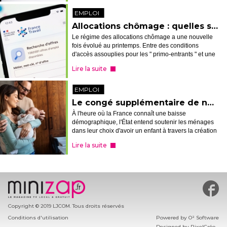
EMPLOI
Allocations chômage : quelles sont les règles d'indemnisation ?
Le régime des allocations chômage a une nouvelle
fois évolué au printemps. Entre des conditions
d'accès assouplies pour les " primo-entrants " et une
durée d'indemnisation réduite pour ceux qui sont
Lire la suite
passés par une rupture conventi...
EMPLOI
Le congé supplémentaire de naissance entre en scène
À l'heure où la France connaît une baisse
démographique, l'État entend soutenir les ménages
dans leur choix d'avoir un enfant à travers la création
d'un nouveau congé de naissance indemnisé de 1
Lire la suite
ou 2 mois. Focus sur ce dispositif ...
#min
Copyright © 2019 LJCOM. Tous droits réservés
Conditions d'utilisation
Powered by
O² Software
Designed by
PixelCréo