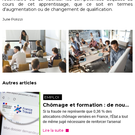
cours de cet apprentissage, que ce soit en termes
d'augmentation ou de changement de qualification.
Julie Polizzi
Autres articles
EMPLOI
Chômage et formation : de nouvelles sanctions en cas de fraude
Si la fraude ne représente que 0,36 % des
allocations chômage versées en France, l'État a tout
de même jugé nécessaire de renforcer l'arsenal
punitif visant à dissuader les fraudeurs et à récupérer
Lire la suite
les fonds détournés. Petit passa...