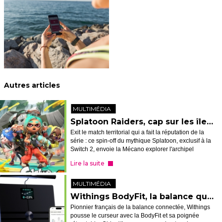
Autres articles
MULTIMÉDIA
Splatoon Raiders, cap sur les îles avec Tridenfer
Exit le match territorial qui a fait la réputation de la
série : ce spin-off du mythique Splatoon, exclusif à la
Switch 2, envoie la Mécano explorer l'archipel
Spirhalite, épaulée par le trio Tridenfer, dans des
Lire la suite
raids jouables seu...
MULTIMÉDIA
Withings BodyFit, la balance qui scanne le corps entier
Pionnier français de la balance connectée, Withings
pousse le curseur avec la BodyFit et sa poignée