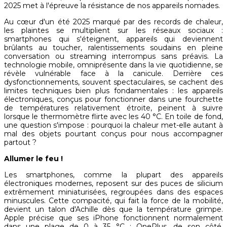
2025 met à l'épreuve la résistance de nos appareils nomades.
Au cœur d'un été 2025 marqué par des records de chaleur,
les plaintes se multiplient sur les réseaux sociaux :
smartphones qui s'éteignent, appareils qui deviennent
brûlants au toucher, ralentissements soudains en pleine
conversation ou streaming interrompus sans préavis. La
technologie mobile, omniprésente dans la vie quotidienne, se
révèle vulnérable face à la canicule. Derrière ces
dysfonctionnements, souvent spectaculaires, se cachent des
limites techniques bien plus fondamentales : les appareils
électroniques, conçus pour fonctionner dans une fourchette
de températures relativement étroite, peinent à suivre
lorsque le thermomètre flirte avec les 40 °C. En toile de fond,
une question s'impose : pourquoi la chaleur met-elle autant à
mal des objets pourtant conçus pour nous accompagner
partout ?
Allumer le feu !
Les smartphones, comme la plupart des appareils
électroniques modernes, reposent sur des puces de silicium
extrêmement miniaturisées, regroupées dans des espaces
minuscules. Cette compacité, qui fait la force de la mobilité,
devient un talon d'Achille dès que la température grimpe.
Apple précise que ses iPhone fonctionnent normalement
dans une plage de 0 à 35 °C ; OnePlus, de son côté,