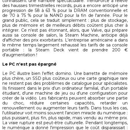
connaissent une flambée spectaculaire. TrendForce a relevé
des hausses trimestrielles records, puis a encore anticipé une
progression de 58 à 63 % pour la DRAM conventionnelle et
de 70 à 75 % pour la NAND pour la fin de l'année. Pour le
grand public, cela se traduit simplement : plus de stockage,
plus de mémoire et de meilleurs débits coûtent plus cher à
intégrer. Ce n'est pas étonnant, alors, que Valve, qui prépare
aussi sa console de salon, la Steam Machine, anticipe déjà
d'afficher des prix exorbitants. L'entreprise américaine a dans
le même temps largement rehaussé les tarifs de sa console
portable : la Steam Deck vient de prendre 200 €
d'augmentation !
Le PC n'est pas épargné
Le PC illustre bien l'effet domino. Une barrette de mémoire
plus chère, un SSD plus coûteux ou une carte graphique rare
ne restent pas des problèmes de catalogue pour spécialistes.
Ils finissent dans le prix d'un ordinateur familial, d'un portable
étudiant, d'une machine de jeu ou d'une configuration pour
créer de la vidéo. Les fabricants peuvent absorber une partie
du choc, réduire certaines capacités, retarder un
renouvellement ou augmenter leurs tarifs. Dans tous les cas,
l'utilisateur voit moins souvent l'ancien miracle du numérique :
plus puissant, plus fin, plus rapide, mais vendu au même prix.
La vraie rupture est peut-être culturelle. Pendant longtemps,
le numérique a donné l'impression que le coût disparaissait :