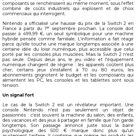
composants se renchérissent au même moment, sous l'effet
combiné de coûts industriels qui explosent et de choix
commerciaux qui interrogent.
Nintendo a officialisé une hausse du prix de la Switch 2 en
er
France à partir du 1
septembre prochain. La console doit
passer à 499,99 €, un seuil symbolique pour une machine
hybride pensée comme familiale. L'information a fait réagir
parce qu'elle touche une marque longtemps associée à une
certaine idée du loisir numérique, plus accessible que celui
porté par les consoles plus musclées. Mais la Switch 2 n'est
pas seule. Depuis deux ans, le jeu vidéo et l'équipement
numérique changent de régime : les appareils coûtent plus
cher, certains jeux s'installent à 70 ou 80 euros, les
abonnements grignotent le budget et les composants qui
alimentent les PC, les consoles et les tablettes sont sous
tension.
Un signal fort
Le cas de la Switch 2 est un révélateur important. Une
console Nintendo n'est pas seulement un objet de
passionnés : c'est souvent la machine du salon, des enfants,
des vacances et des jeux à partager en famille que l'on garde
longtemps. Son passage annoncé juste sous la barre
psychologique des 500 € marque donc plus qu'un
ajustement tarifaire. Il confirme que même les produits les