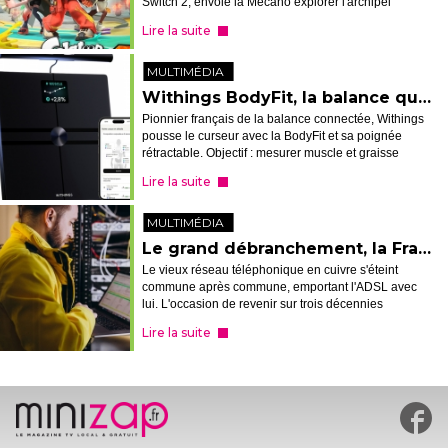
Switch 2, envoie la Mécano explorer l'archipel
Spirhalite, épaulée par le trio Tridenfer, dans des
Lire la suite
raids jouables seu...
MULTIMÉDIA
Withings BodyFit, la balance qui scanne le corps entier
Pionnier français de la balance connectée, Withings
pousse le curseur avec la BodyFit et sa poignée
rétractable. Objectif : mesurer muscle et graisse
membre par membre en quelques secondes
Lire la suite
seulement. Une promesse séduisante, à con...
MULTIMÉDIA
Le grand débranchement, la France met fin à son vieux réseau ADSL
Le vieux réseau téléphonique en cuivre s'éteint
commune après commune, emportant l'ADSL avec
lui. L'occasion de revenir sur trois décennies
d'internet à la maison, du grésillement du modem à
Lire la suite
la fibre, et de comprendre ce qui atten...