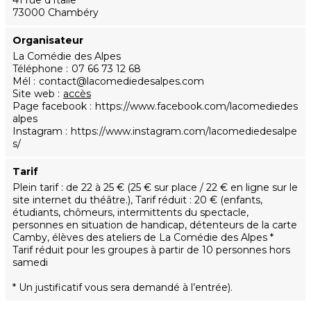
41 rue d'Italie
73000 Chambéry
Organisateur
La Comédie des Alpes
Téléphone
07 66 73 12 68
Mél
contact@lacomediedesalpes.com
Site web
accès
Page facebook
https://www.facebook.com/lacomediedes
alpes
Instagram
https://www.instagram.com/lacomediedesalpe
s/
Tarif
Plein tarif : de 22 à 25 € (25 € sur place / 22 € en ligne sur le
site internet du théâtre.), Tarif réduit : 20 € (enfants,
étudiants, chômeurs, intermittents du spectacle,
personnes en situation de handicap, détenteurs de la carte
Camby, élèves des ateliers de La Comédie des Alpes *
Tarif réduit pour les groupes à partir de 10 personnes hors
samedi
* Un justificatif vous sera demandé à l’entrée).