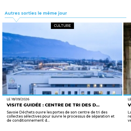
Autres sorties le même jour
CULTURE
LE 18/09/2026
L
VISITE GUIDÉE : CENTRE DE TRI DES D...
V
Savoie Déchets ouvre les portes de son centre de tri des
L
collectes sélectives pour suivre le processus de séparation et
r
de conditionnement d...
v