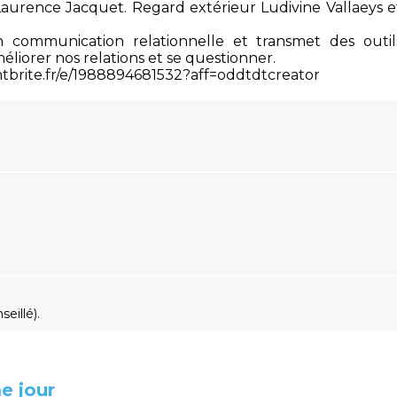
 Laurence Jacquet. Regard extérieur Ludivine Vallaeys e
n communication relationnelle et transmet des outil
éliorer nos relations et se questionner.
ntbrite.fr/e/1988894681532?aff=oddtdtcreator
seillé).
e jour