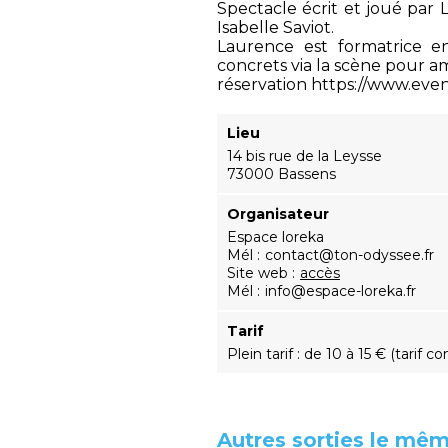
Spectacle écrit et joué par
Isabelle Saviot.
Laurence est formatrice e
concrets via la scène pour am
réservation https://www.eve
Lieu
14 bis rue de la Leysse
73000 Bassens
Organisateur
Espace loreka
Mél
contact@ton-odyssee.fr
Site web
accès
Mél
info@espace-loreka.fr
Tarif
Plein tarif : de 10 à 15 € (tarif con
Autres sorties le mêm