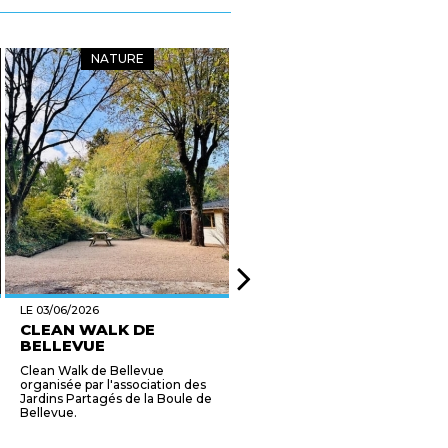
NATURE
MANIFESTATIONS
LE 03/06/2026
LE 03/06/2026
CLEAN WALK DE
VISITE D'UNE
BELLEVUE
ADAPTATION DE SALLE
DE...
Clean Walk de Bellevue
RENOVER SA SALLE DE BAINS
organisée par l'association des
POUR RESTER A DOMICILE
Jardins Partagés de la Boule de
GRAND CHAMBERY VOUS
Bellevue.
ACCOMPAGNE SOLUTIONS
TEHNIQUES ET AIDES
FINANCIERES