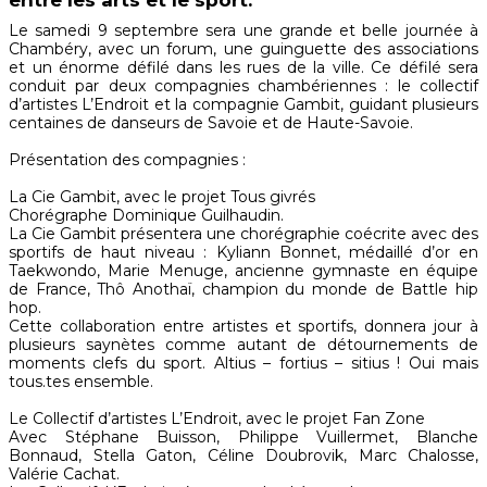
entre les arts et le sport.
Le samedi 9 septembre sera une grande et belle journée à
Chambéry, avec un forum, une guinguette des associations
et un énorme défilé dans les rues de la ville. Ce défilé sera
conduit par deux compagnies chambériennes : le collectif
d’artistes L’Endroit et la compagnie Gambit, guidant plusieurs
centaines de danseurs de Savoie et de Haute-Savoie.
Présentation des compagnies :
La Cie Gambit, avec le projet Tous givrés
Chorégraphe Dominique Guilhaudin.
La Cie Gambit présentera une chorégraphie coécrite avec des
sportifs de haut niveau : Kyliann Bonnet, médaillé d’or en
Taekwondo, Marie Menuge, ancienne gymnaste en équipe
de France, Thô Anothaï, champion du monde de Battle hip
hop.
Cette collaboration entre artistes et sportifs, donnera jour à
plusieurs saynètes comme autant de détournements de
moments clefs du sport. Altius – fortius – sitius ! Oui mais
tous.tes ensemble.
Le Collectif d’artistes L’Endroit, avec le projet Fan Zone
Avec Stéphane Buisson, Philippe Vuillermet, Blanche
Bonnaud, Stella Gaton, Céline Doubrovik, Marc Chalosse,
Valérie Cachat.