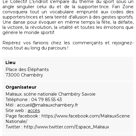
Le Collectif L’Endroit s’empare du thème du sport sous un
angle singulier celui du et de la supporter.trice. Fan Zone
convoquera tout un vocabulaire emprunté aux codes des
supporters·trices et sera teinté d’allusion à des gestes sportifs.
Une danse pour évoquer en même temps la fête, la défaite,
la victoire, la révolution, la vitalité et toutes les émotions que
génère le monde sportif.
Repérez vos fanions chez les commerçants et rejoignez-
nous tout au long du parcours !
Lieu
Place des Éléphants
73000 Chambéry
Organisateur
Malraux. scène nationale Chambéry Savoie
Téléphone
04 79 85 55 43
Mél
accueil@malrauxchambery.fr
Site web
accès
Page facebook
https://www.facebook.com/MalrauxScene
Nationale/
Twitter
http://www.twitter.com/Espace_Malraux