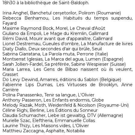
18h30 à la bibliothèque de Saint-Baldoph.
Irina Anghel, Banchetul cerșetorilor, Polirom (Roumanie)
Rebecca Benhamou, Les Habitués du temps suspendu,
Fayard
Maxime Raymond Bock, Morel, Le Cheval d'Août
Giuliano da Empoli, Le Mage du Kremlin, Gallimard
Rémi David, Mourir avant que d'apparaître, Gallimard
Lionel Destremau, Gueules d'ombre, La Manufacture de livres
Diaty Diallo, Deux secondes d'air qui brûle, Seuil
Sabrina Giarratana, La Parola muta, Perrone (Italie)
Montserrat Iglesias, La Marca del agua, Lumen (Espagne)
Sarah Jollien-Fardel, Sa préférée, Sabine Wespieser (Suisse)
Maria Larrea, Les Gens de Bilbao naissent où ils veulent,
Grasset
Do Levy Dewind, Amarres, éditions du Sablon (Belgique)
Fabienne Lips Dumas, Les Virtuoses de Brooklyn, Anne
Carrière
Polina Panassenko, Tenir sa langue, L'Olivier
Anthony Passeron, Les Enfants endormis, Globe
Melody Razak, Moth, Weidenfeld & Nicolson (Royaume-Uni)
Céline Righi, Berline, Les Éditions du Sonneur
Claudia Schumacher, Liebe ist gewaltig, DTV (Allemagne)
Murielle Szac, Eleftheria, Emmanuelle Collas
Laurine Thizy, Les Maisons vides, L'Olivier
Matthieu Zaccagna, Asphalte, Notabilia