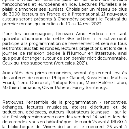
francophones et européens en lice, Lectures Plurielles a le
plaisir d'annoncer ses lauréats. Choisis par un réseau de plus
de 3000 lecteurs en France et à l'international, 21 nouveaux
auteurs seront présents à Chambéry pendant le Festival du
premier roman, qui aura lieu du 10 au 14 mai 2023.
Pour les accompagner, l'écrivain Arno Bertina : en tant
qu'invité d'honneur de cette 36e édition, il a activement
participé à la programmation de l'évènement et sera sur tous
les fronts : aux tables rondes, lectures, projections, et lors de la
journée de réflexion dédiée à l'Humour en littérature, ainsi
que pour échanger autour de son dernier récit documentaire,
Ceux qui trop supportent (Verticales, 2021).
Aux côtés des primo-romanciers, seront également invités
des auteurs de renom : Philippe Claudel, Kossi Efoui, Mathias
Énard, Pierre Ducrozet, Philippe Khrajac, Marie-Hélène Lafon,
Mathieu Larnaudie, Oliver Rohe et Fanny Saintenoy...
Retrouvez l'ensemble de la programmation - rencontres,
échanges, lectures musicales, ateliers d'écriture et de
traduction, dédicaces, auteurs illustrateurs jeunesse - sur le
site festivalpremierroman.com dès vendredi 14 avril et lors de
deux rendez-vous en bibliothèque : le mardi 25 avril à 18h30 à
la bibliothèque de Viviers-du-Lac et le mercredi 26 avril à