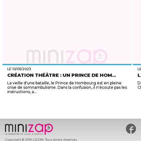
LE 10/05/2023
L
CRÉATION THÉÂTRE : UN PRINCE DE HOM...
L
La veille d'une bataille, le Prince de Hombourg est en pleine
D
crise de somnambulisme. Dans la confusion, il n'écoute pas les
C
instructions, a...
#min
Copyright © 2019 LJCOM. Tous droits réservés