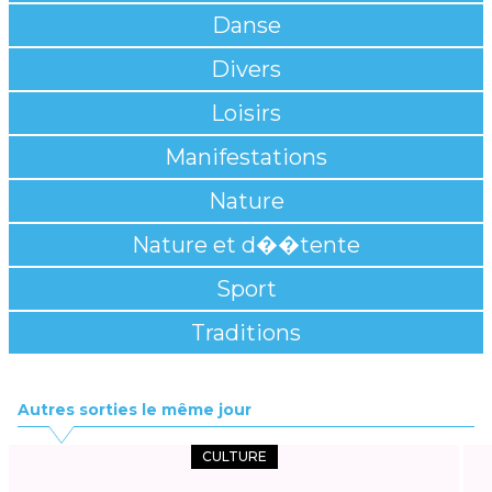
Danse
Divers
Loisirs
Manifestations
Nature
Nature et d��tente
Sport
Traditions
Autres sorties le même jour
CULTURE