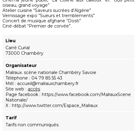
Cinéma jeune public “La Colline aux cailloux” et “Gus petit
oiseau, grand voyage”
Atelier cuisine “Saveurs sucrées d’Algérie”
Vernissage expo “Sueurs et tremblements”
Concert de musique afghane “Dosti”
Ciné-débat “Premier de corvée”.
Lieu
Carré Curial
73000 Chambéry
Organisateur
Malraux. scène nationale Chambéry Savoie
Téléphone
04 79 85 55 43
Mél
accueil@malrauxchambery.fr
Site web
accès
Page facebook
https://www.facebook.com/MalrauxScene
Nationale/
X
http://www.twitter.com/Espace_Malraux
Tarif
Tarifs non communiqués.