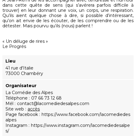
À Jean-Rémi de les accompagner avec tendresse et humour
dans cette quête de sens (qui s’avérera parfois difficile à
trouver) en leur donnant une voix, un corps, une respiration.
Qu’ils aient quelque chose à dire, si possible d’intéressant,
qu’on ait envie de les écouter, de les comprendre ou de les
détester. Mais pourvu qu’ils (nous) parlent !
« Un déluge de rires »
Le Progrés
Lieu
41 rue d'Italie
73000 Chambéry
Organisateur
La Comédie des Alpes
Téléphone
07 66 73 12 68
Mél
contact@lacomediedesalpes.com
Site web
accès
Page facebook
https://www.facebook.com/lacomediedes
alpes
Instagram
https://www.instagram.com/lacomediedesalpe
s/