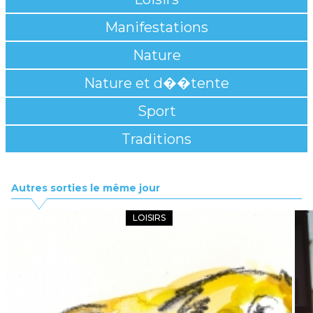
Manifestations
Nature
Nature et d��tente
Sport
Traditions
Autres sorties le même jour
LOISIRS