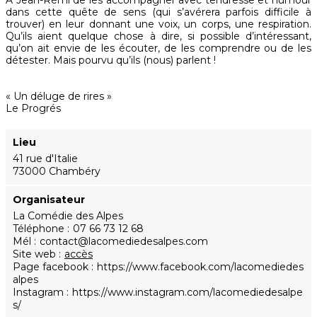
À Jean-Rémi de les accompagner avec tendresse et humour
dans cette quête de sens (qui s’avérera parfois difficile à
trouver) en leur donnant une voix, un corps, une respiration.
Qu’ils aient quelque chose à dire, si possible d’intéressant,
qu’on ait envie de les écouter, de les comprendre ou de les
détester. Mais pourvu qu’ils (nous) parlent !
« Un déluge de rires »
Le Progrés
Lieu
41 rue d'Italie
73000 Chambéry
Organisateur
La Comédie des Alpes
Téléphone
07 66 73 12 68
Mél
contact@lacomediedesalpes.com
Site web
accès
Page facebook
https://www.facebook.com/lacomediedes
alpes
Instagram
https://www.instagram.com/lacomediedesalpe
s/