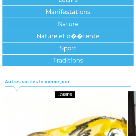
Manifestations
Nature
Nature et d��tente
Sport
Traditions
Autres sorties le même jour
LOISIRS