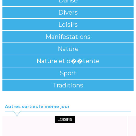
Danse
Divers
Loisirs
Manifestations
Nature
Nature et d��tente
Sport
Traditions
Autres sorties le même jour
LOISIRS