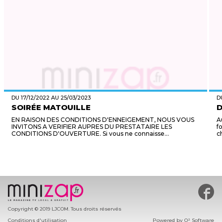
DU 17/12/2022 AU 25/03/2023
D
SOIRÉE MATOUILLE
D
EN RAISON DES CONDITIONS D'ENNEIGEMENT, NOUS VOUS
A
INVITONS A VERIFIER AUPRES DU PRESTATAIRE LES
f
CONDITIONS D'OUVERTURE. Si vous ne connaisse...
c
#min
Copyright © 2019 LJCOM. Tous droits réservés
Conditions d'utilisation
Powered by
O² Software