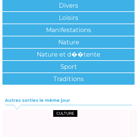
Divers
Loisirs
Manifestations
Nature
Nature et d��tente
Sport
Traditions
Autres sorties le même jour
CULTURE