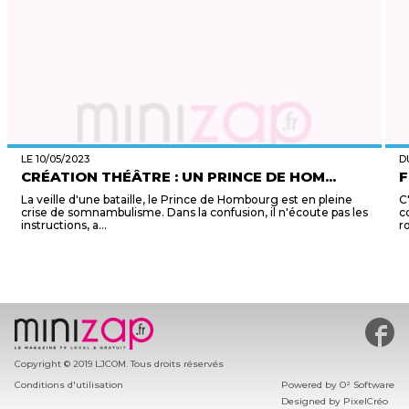
LE 10/05/2023
D
CRÉATION THÉÂTRE : UN PRINCE DE HOM...
F
La veille d'une bataille, le Prince de Hombourg est en pleine
C
crise de somnambulisme. Dans la confusion, il n'écoute pas les
c
instructions, a...
r
#min
Copyright © 2019 LJCOM. Tous droits réservés
Conditions d'utilisation
Powered by
O² Software
Designed by
PixelCréo