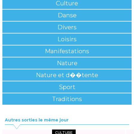
Culture
Danse
Divers
Loisirs
Manifestations
Nature
Nature et d��tente
Sport
Traditions
Autres sorties le même jour
CULTURE