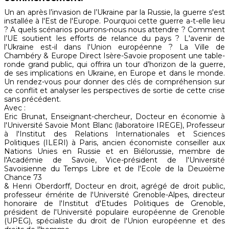
Un an après l’invasion de l’Ukraine par la Russie, la guerre s'est
installée à l'Est de l'Europe. Pourquoi cette guerre a-t-elle lieu
? A quels scénarios pourrons-nous nous attendre ? Comment
l’UE soutient les efforts de relance du pays ? L'avenir de
l'Ukraine est-il dans l'Union européenne ? La Ville de
Chambéry & Europe Direct Isère-Savoie proposent une table-
ronde grand public, qui offrira un tour d’horizon de la guerre,
de ses implications en Ukraine, en Europe et dans le monde.
Un rendez-vous pour donner des clés de compréhension sur
ce conflit et analyser les perspectives de sortie de cette crise
sans précédent.
Avec :
Eric Brunat, Enseignant-chercheur, Docteur en économie à
l'Université Savoie Mont Blanc (laboratoire IREGE), Professeur
à l'Institut des Relations Internationales et Sciences
Politiques (ILERI) à Paris, ancien économiste conseiller aux
Nations Unies en Russie et en Biélorussie, membre de
l'Académie de Savoie, Vice-président de l'Université
Savoisienne du Temps Libre et de l'Ecole de la Deuxième
Chance 73
& Henri Oberdorff, Docteur en droit, agrégé de droit public,
professeur émérite de l'Université Grenoble-Alpes, directeur
honoraire de l'Institut d'Etudes Politiques de Grenoble,
président de l'Université populaire européenne de Grenoble
(UPEG), spécialiste du droit de l'Union européenne et des