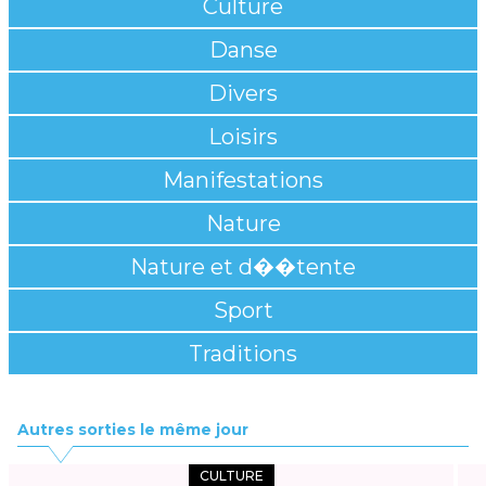
Culture
Danse
Divers
Loisirs
Manifestations
Nature
Nature et d��tente
Sport
Traditions
Autres sorties le même jour
CULTURE