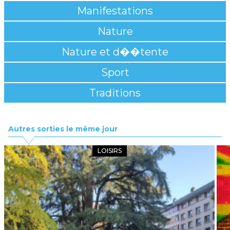
Manifestations
Nature
Nature et d��tente
Sport
Traditions
Autres sorties le même jour
LOISIRS