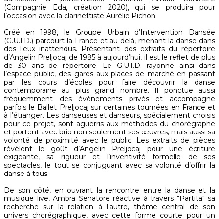
(Compagnie Eda, création 2020), qui se produira pour
l’occasion avec la clarinettiste Aurélie Pichon.
Créé en 1998, le Groupe Urbain d’Intervention Dansée
(G.U.I.D.) parcourt la France et au delà, menant la danse dans
des lieux inattendus. Présentant des extraits du répertoire
d’Angelin Preljocaj de 1985 à aujourd’hui, il est le reflet de plus
de 30 ans de répertoire. Le G.U.I.D. rayonne ainsi dans
l’espace public, des gares aux places de marché en passant
par les cours d’écoles pour faire découvrir la danse
contemporaine au plus grand nombre. Il ponctue aussi
fréquemment des événements privés et accompagne
parfois le Ballet Preljocaj sur certaines tournées en France et
à l’étranger. Les danseuses et danseurs, spécialement choisis
pour ce projet, sont aguerris aux méthodes du chorégraphe
et portent avec brio non seulement ses œuvres, mais aussi sa
volonté de proximité avec le public. Les extraits de pièces
révèlent le goût d’Angelin Preljocaj pour une écriture
exigeante, sa rigueur et l’inventivité formelle de ses
spectacles, le tout se conjuguant avec sa volonté d’offrir la
danse à tous.
De son côté, en ouvrant la rencontre entre la danse et la
musique live, Ambra Senatore réactive à travers "Partita" sa
recherche sur la relation à l’autre, thème central de son
univers chorégraphique, avec cette forme courte pour un