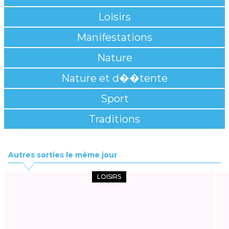
Loisirs
Manifestations
Nature
Nature et d��tente
Sport
Traditions
Autres sorties le même jour
LOISIRS