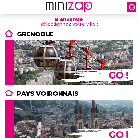
Bienvenue
,
sélectionnez votre ville :
GRENOBLE
GO !
PAYS VOIRONNAIS
GO !