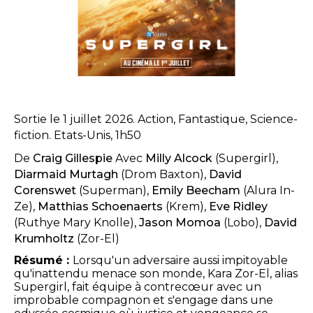
Sortie le 1 juillet 2026. Action, Fantastique, Science-
fiction. Etats-Unis, 1h50
De
Craig Gillespie
Avec
Milly Alcock
(Supergirl),
Diarmaid Murtagh
(Drom Baxton),
David
Corenswet
(Superman),
Emily Beecham
(Alura In-
Ze),
Matthias Schoenaerts
(Krem),
Eve Ridley
(Ruthye Mary Knolle),
Jason Momoa
(Lobo),
David
Krumholtz
(Zor-El)
Résumé :
Lorsqu'un adversaire aussi impitoyable
qu'inattendu menace son monde, Kara Zor-El, alias
Supergirl, fait équipe à contrecœur avec un
improbable compagnon et s'engage dans une