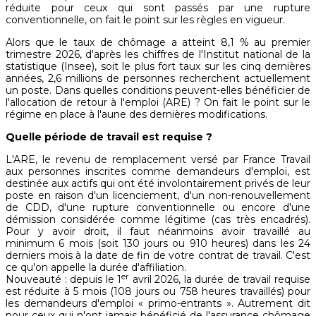
réduite pour ceux qui sont passés par une rupture
conventionnelle, on fait le point sur les règles en vigueur.
Alors que le taux de chômage a atteint 8,1 % au premier
trimestre 2026, d'après les chiffres de l'Institut national de la
statistique (Insee), soit le plus fort taux sur les cinq dernières
années, 2,6 millions de personnes recherchent actuellement
un poste. Dans quelles conditions peuvent-elles bénéficier de
l'allocation de retour à l'emploi (ARE) ? On fait le point sur le
régime en place à l'aune des dernières modifications.
Quelle période de travail est requise ?
L'ARE, le revenu de remplacement versé par France Travail
aux personnes inscrites comme demandeurs d'emploi, est
destinée aux actifs qui ont été involontairement privés de leur
poste en raison d'un licenciement, d'un non-renouvellement
de CDD, d'une rupture conventionnelle ou encore d'une
démission considérée comme légitime (cas très encadrés).
Pour y avoir droit, il faut néanmoins avoir travaillé au
minimum 6 mois (soit 130 jours ou 910 heures) dans les 24
derniers mois à la date de fin de votre contrat de travail. C'est
ce qu'on appelle la durée d'affiliation.
er
Nouveauté : depuis le 1
avril 2026, la durée de travail requise
est réduite à 5 mois (108 jours ou 758 heures travaillés) pour
les demandeurs d'emploi « primo-entrants ». Autrement dit
pour ceux qui n'ont jamais bénéficié de l'assurance chômage