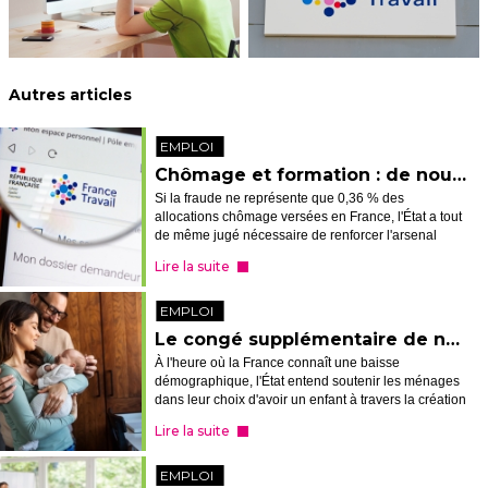
Autres articles
EMPLOI
Chômage et formation : de nouvelles sanctions en cas de fraude
Si la fraude ne représente que 0,36 % des
allocations chômage versées en France, l'État a tout
de même jugé nécessaire de renforcer l'arsenal
punitif visant à dissuader les fraudeurs et à récupérer
Lire la suite
les fonds détournés. Petit passa...
EMPLOI
Le congé supplémentaire de naissance entre en scène
À l'heure où la France connaît une baisse
démographique, l'État entend soutenir les ménages
dans leur choix d'avoir un enfant à travers la création
d'un nouveau congé de naissance indemnisé de 1
Lire la suite
ou 2 mois. Focus sur ce dispositif ...
EMPLOI