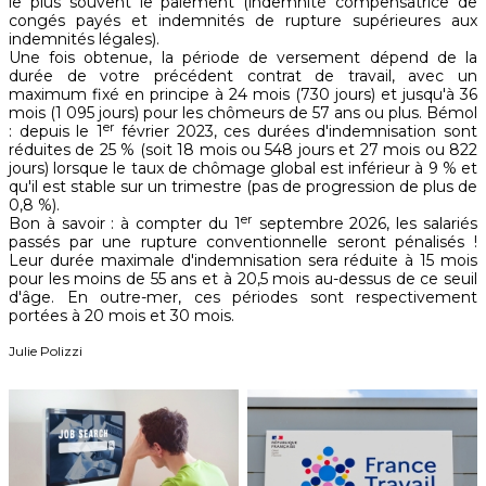
le plus souvent le paiement (indemnité compensatrice de
congés payés et indemnités de rupture supérieures aux
indemnités légales).
Une fois obtenue, la période de versement dépend de la
durée de votre précédent contrat de travail, avec un
maximum fixé en principe à 24 mois (730 jours) et jusqu'à 36
mois (1 095 jours) pour les chômeurs de 57 ans ou plus. Bémol
er
: depuis le 1
février 2023, ces durées d'indemnisation sont
réduites de 25 % (soit 18 mois ou 548 jours et 27 mois ou 822
jours) lorsque le taux de chômage global est inférieur à 9 % et
qu'il est stable sur un trimestre (pas de progression de plus de
0,8 %).
er
Bon à savoir : à compter du 1
septembre 2026, les salariés
passés par une rupture conventionnelle seront pénalisés !
Leur durée maximale d'indemnisation sera réduite à 15 mois
pour les moins de 55 ans et à 20,5 mois au-dessus de ce seuil
d'âge. En outre-mer, ces périodes sont respectivement
portées à 20 mois et 30 mois.
Julie Polizzi