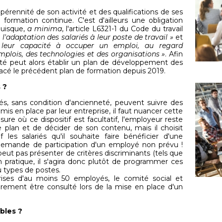
pérennité de son activité et des qualifications de ses
r formation continue. C'est d'ailleurs une obligation
puisque,
a minima
, l'article L6321-1 du Code du travail
l'adaptation des salariés à leur poste de travail »
et
 leur capacité à occuper un emploi, au regard
plois, des technologies et des organisations »
. Afin
iété peut alors établir un plan de développement des
cé le précédent plan de formation depuis 2019.
 ?
yés, sans condition d'ancienneté, peuvent suivre des
mis en place par leur entreprise, il faut nuancer cette
sure où ce dispositif est facultatif, l'employeur reste
 plan et de décider de son contenu, mais il choisit
es salariés qu'il souhaite faire bénéficier d'une
demande de participation d'un employé non prévu !
 peut pas présenter de critères discriminants (tels que
 En pratique, il s'agira donc plutôt de programmer ces
u types de postes.
rises d'au moins 50 employés, le comité social et
rement être consulté lors de la mise en place d'un
bles ?