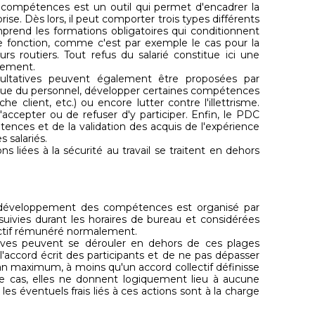
ompétences est un outil qui permet d'encadrer la
rise. Dès lors, il peut comporter trois types différents
omprend les formations obligatoires qui conditionnent
une fonction, comme c'est par exemple le cas pour la
rs routiers. Tout refus du salarié constitue ici une
ciement.
cultatives peuvent également être proposées par
tique du personnel, développer certaines compétences
 client, etc.) ou encore lutter contre l'illettrisme.
'accepter ou de refuser d'y participer. Enfin, le PDC
ences et de la validation des acquis de l'expérience
s salariés.
s liées à la sécurité au travail se traitent en dehors
 développement des compétences est organisé par
 suivies durant les horaires de bureau et considérées
ctif rémunéré normalement.
tives peuvent se dérouler en dehors de ces plages
r l'accord écrit des participants et de ne pas dépasser
 an maximum, à moins qu'un accord collectif définisse
ce cas, elles ne donnent logiquement lieu à aucune
es éventuels frais liés à ces actions sont à la charge