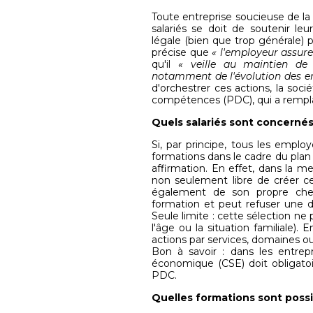
Toute entreprise soucieuse de la 
salariés se doit de soutenir leu
légale (bien que trop générale) 
précise que
« l'employeur assure 
qu'il
« veille au maintien de
notamment de l'évolution des em
d'orchestrer ces actions, la soc
compétences (PDC), qui a rempla
Quels salariés sont concernés
Si, par principe, tous les emplo
formations dans le cadre du plan 
affirmation. En effet, dans la me
non seulement libre de créer ce
également de son propre chef l
formation et peut refuser une 
Seule limite : cette sélection ne
l'âge ou la situation familiale).
actions par services, domaines o
Bon à savoir : dans les entrep
économique (CSE) doit obligatoi
PDC.
Quelles formations sont possi