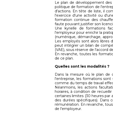
Le plan de développement des c
politique de formation de l'entrep
d'actions. En tête de liste, il c
l'exercice d'une activité ou d'
formation continue des chauffeu
faute pouvant justifier son licen
Une kyrielle de formations fa
l'employeur pour enrichir la pra
(numérique, démarchage, approche
Les employés sont alors libres d
peut intégrer un bilan de compét
(VAE), sous réserve de l'accord de
En revanche, toutes les formation
de ce plan.
Quelles sont les modalités ?
Dans la mesure où le plan de
l'entreprise, les formations sont
comme du temps de travail effe
Néanmoins, les actions faculta
horaires, à condition de recueilli
certaines limites (30 heures par
des durées spécifiques). Dans 
rémunération. En revanche, tous l
de l'employeur.